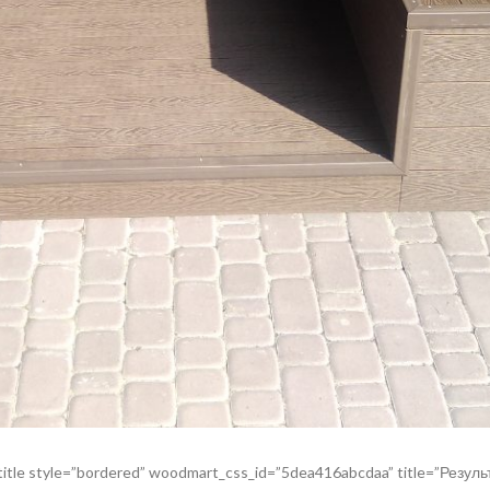
title style=”bordered” woodmart_css_id=”5dea416abcdaa” title=”Резул