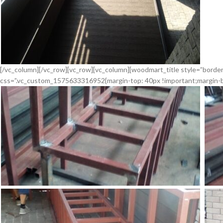
[/vc_column][/vc_row][vc_row][vc_column][woodmart_title style=”bor
css=”.vc_custom_1575633316952{margin-top: 40px !important;margin-bo