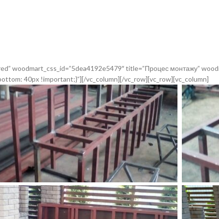
dered” woodmart_css_id=”5dea4192e5479″ title=”Процес монтажу” wood
ttom: 40px !important;}”][/vc_column][/vc_row][vc_row][vc_column]