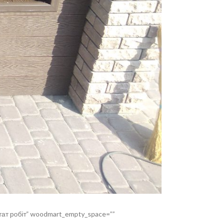
ьтат робіт” woodmart_empty_space=””