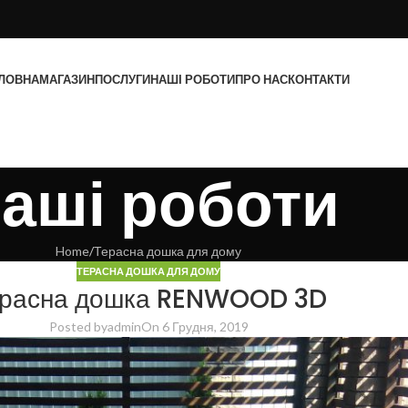
ЛОВНА
МАГАЗИН
ПОСЛУГИ
НАШІ РОБОТИ
ПРО НАС
КОНТАКТИ
аші роботи
Home
Терасна дошка для дому
ТЕРАСНА ДОШКА ДЛЯ ДОМУ
расна дошка RENWOOD 3D
Posted by
admin
On 6 Грудня, 2019