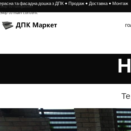
ерасна та фасадна дошка з ДПК • Продаж • Доставка • Монтаж
Skip to navigation
Skip to main content
ГО
Н
Те