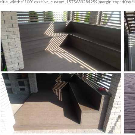
title_width=”100″ css=”.vc_custom_1575633284259{margin-top: 40px !i