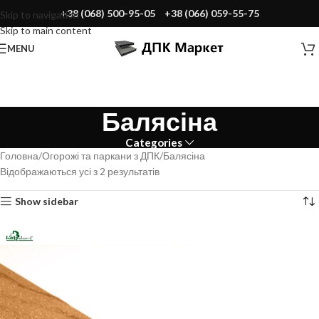
+38 (068) 500-95-05
+38 (066) 059-55-75
Skip to navigation
Skip to main content
MENU
Балясіна
Categories
Головна
Огорожі та паркани з ДПК
Балясіна
Відображаються усі з 2 результатів
Show sidebar