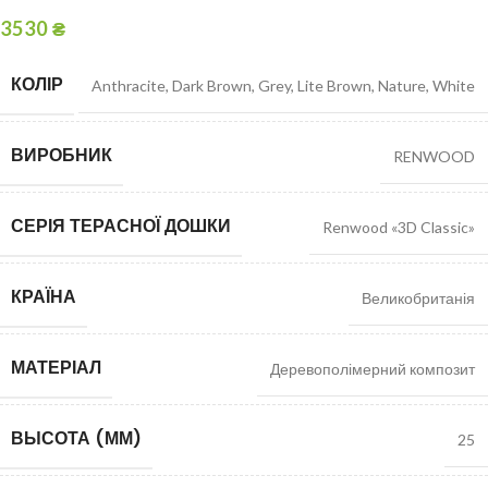
3530
₴
КОЛІР
Anthracite
,
Dark Brown
,
Grey
,
Lite Brown
,
Nature
,
White
ВИРОБНИК
RENWOOD
СЕРІЯ ТЕРАСНОЇ ДОШКИ
Renwood «3D Classic»
КРАЇНА
Великобританія
МАТЕРІАЛ
Деревополімерний композит
ВЫСОТА (ММ)
25