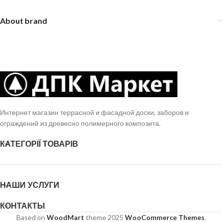
About brand
Интернет магазин террасной и фасадной доски, заборов и
ограждений из древесно полимерного композита.
КАТЕГОРІЇ ТОВАРІВ
НАШИ УСЛУГИ
КОНТАКТЫ
Based on
WoodMart
theme
2025
WooCommerce Themes
.