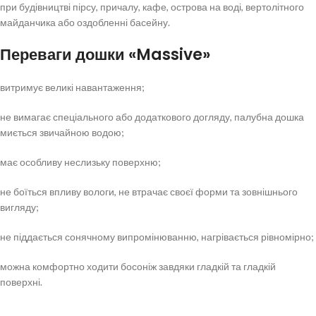
при будівництві пірсу, причалу, кафе, острова на воді, вертолітного
майданчика або оздобленні басейну.
Переваги дошки «Massive»
витримує великі навантаження;
не вимагає спеціального або додаткового догляду, палубна дошка
миється звичайною водою;
має особливу неслизьку поверхню;
не боїться впливу вологи, не втрачає своєї форми та зовнішнього
вигляду;
не піддається сонячному випромінюванню, нагрівається рівномірно;
можна комфортно ходити босоніж завдяки гладкій та гладкій
поверхні.