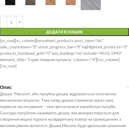
ДОДАТИ В КОШИК
[vc_row][vc_column][woodmart_products post_type="ids"
sale_countdown="0" stock_progress_bar="0" highlighted_products="0"
products_bordered_grid="0" lazy_loading="no" include="4550, 5940"
element_title="З цим товаром купують" columns="6"][/vc_column]
[/vc_row]
Опис
Дошка “Massive”, або палубна дошка, відрізняється посиленою
механічною міцністю. Таку назву дошка отримала через своє
первісне застосування – нею вистилалися корабельні палуби.
Сьогодні палубною називають дошку, яка використовується для
створення міцної підлоги на відкритому повітрі чи приміщеннях з
високим рівнем вологості. Дошка Massive буде ідеальним рішенням