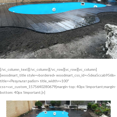
[/vc_column_text][/vc_column][/vc_row][vc_row][vc_column]
[woodmart_title style=»bordered» woodmart_css_id=»5dea5ccab956b»
title=»Результат работ» title_width=»100″
css=».vc_custom_1575640280679{margin-top: 40px !important;margin-
bottom: 40px !important;}»]