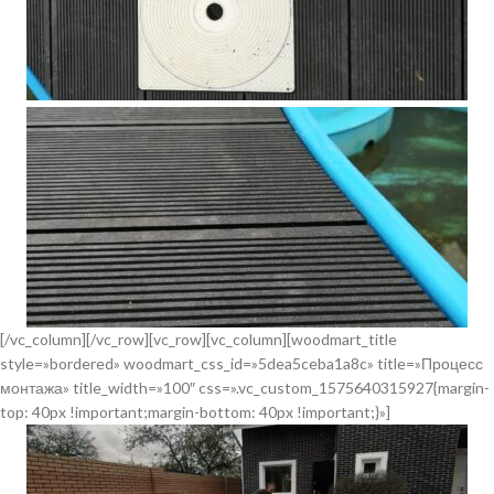
[/vc_column][/vc_row][vc_row][vc_column][woodmart_title
style=»bordered» woodmart_css_id=»5dea5ceba1a8c» title=»Процесс
монтажа» title_width=»100″ css=».vc_custom_1575640315927{margin-
top: 40px !important;margin-bottom: 40px !important;}»]