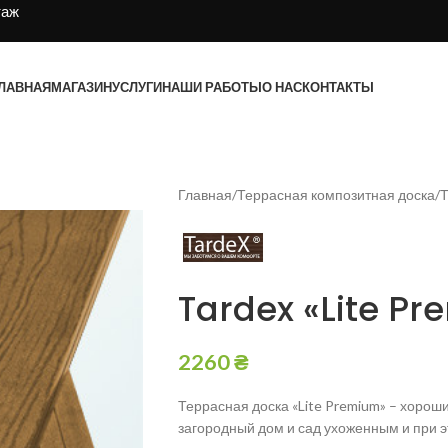
таж
ЛАВНАЯ
МАГАЗИН
УСЛУГИ
НАШИ РАБОТЫ
О НАС
КОНТАКТЫ
Главная
Террасная композитная доска
Т
Tardex «Lite P
2260
₴
Террасная доска «Lite Premium» – хороши
загородный дом и сад ухоженным и при 