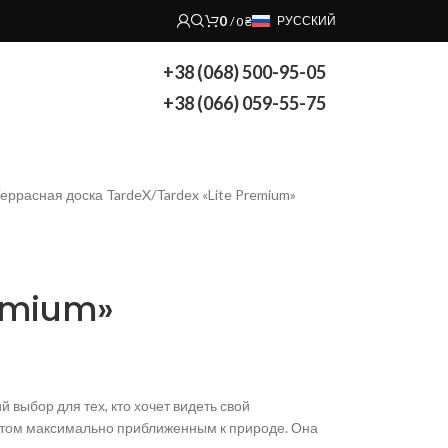
0
РУССКИЙ
/
0
₴
+38 (068) 500-95-05
+38 (066) 059-55-75
еррасная доска TardeX
Tardex «Lite Premium»
remium»
й выбор для тех, кто хочет видеть свой
этом максимально приближенным к природе. Она