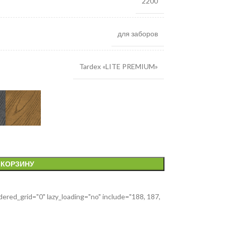
2200
для заборов
Tardex «LITE PREMIUM»
 КОРЗИНУ
red_grid="0" lazy_loading="no" include="188, 187,