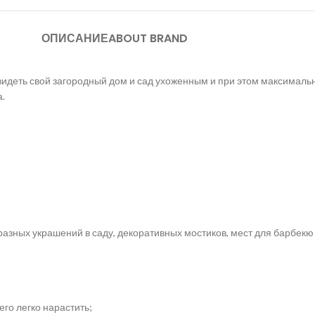
ОПИСАНИЕ
ABOUT BRAND
т видеть свой загородный дом и сад ухоженным и при этом максимал
.
 разных украшений в саду, декоративных мостиков, мест для барбек
го легко нарастить;