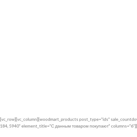
[vc_row][vc_column][woodmart_products post_type="ids" sale_countdow
184, 5940" element_title="С данным товаром покупают" columns="6"][