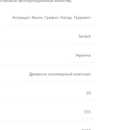
отличные эксплуатационные качества.
Антрацит
,
Венге
,
Графит
,
Натур
,
Терракот
TardeX
Украина
Древесно полимерный композит
20
155