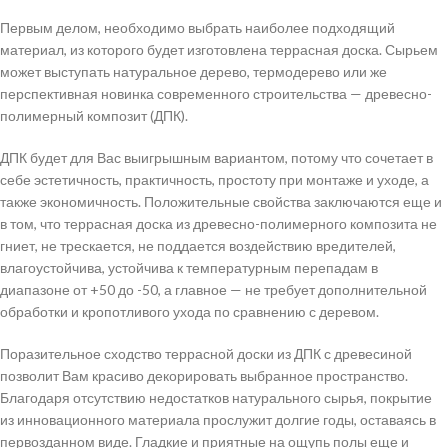
Первым делом, необходимо выбрать наиболее подходящий
материал, из которого будет изготовлена террасная доска. Сырьем
может выступать натуральное дерево, термодерево или же
перспективная новинка современного строительства — древесно-
полимерный композит (ДПК).
ДПК будет для Вас выигрышным вариантом, потому что сочетает в
себе эстетичность, практичность, простоту при монтаже и уходе, а
также экономичность. Положительные свойства заключаются еще и
в том, что террасная доска из древесно-полимерного композита не
гниет, не трескается, не поддается воздействию вредителей,
влагоустойчива, устойчива к температурным перепадам в
диапазоне от +50 до -50, а главное — не требует дополнительной
обработки и кропотливого ухода по сравнению с деревом.
Поразительное сходство террасной доски из ДПК с древесиной
позволит Вам красиво декорировать выбранное пространство.
Благодаря отсутствию недостатков натурального сырья, покрытие
из инновационного материала прослужит долгие годы, оставаясь в
первозданном виде. Гладкие и приятные на ощупь полы еще и