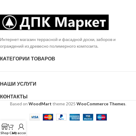
Интернет магазин террасной и фасадной доски, заборов и
ограждений из древесно полимерного композита.
КАТЕГОРИИ ТОВАРОВ
НАШИ УСЛУГИ
КОНТАКТЫ
Based on
WoodMart
theme
2025
WooCommerce Themes
.
Shop
Cart
My account