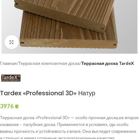
Click to enlarge
Главная
Террасная композитная доска
Террасная доска TardeX
Tardex «Professional 3D» Натур
3976
₴
Террасная доска «Professional 3D» — особо прочная доска,ее второе
название – палубная доска. Применяется в условиях, где особо
важны прочность и устойчивость к влаге. Она выглядит современно
и стильно и имеет отличные эксплуатационные качества.