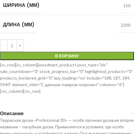
ШИРИНА (ММ)
150
ДЛИНА (ММ)
2200
В КОРЗИНУ
[vc_row][vc_column][woodmart_products post_type="ids"
sale_countdown="0" stock_progress_bar="0" highlighted_products="0"
products_bordered_grid="0" lazy_loading="no" include="188, 187, 184,
5940" element_title="С данным товаром покупают" columns="6"]
[/vc_column][/vc_row]
Описание
Террасная доска «Professional 3D» — особо прочная доска,ее второе
название – палубная доска. Применяется в условиях, где особо
важны прочность и устойчивость к влаге. Она выглядит современно