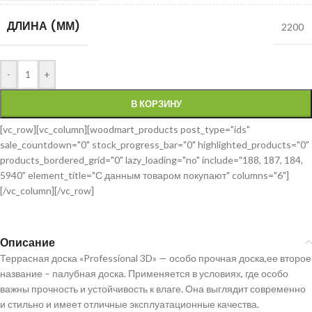
ДЛИНА (ММ)
2200
-
+
В КОРЗИНУ
[vc_row][vc_column][woodmart_products post_type="ids"
sale_countdown="0" stock_progress_bar="0" highlighted_products="0"
products_bordered_grid="0" lazy_loading="no" include="188, 187, 184,
5940" element_title="С данным товаром покупают" columns="6"]
[/vc_column][/vc_row]
Описание
Террасная доска «Professional 3D» — особо прочная доска,ее второе
название – палубная доска. Применяется в условиях, где особо
важны прочность и устойчивость к влаге. Она выглядит современно
и стильно и имеет отличные эксплуатационные качества.