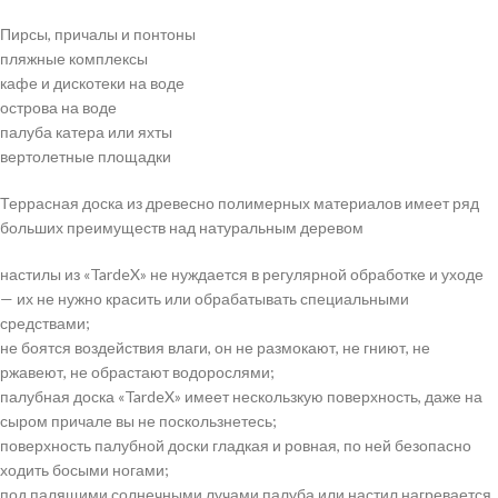
Пирсы, причалы и понтоны
пляжные комплексы
кафе и дискотеки на воде
острова на воде
палуба катера или яхты
вертолетные площадки
Террасная доска из древесно полимерных материалов имеет ряд
больших преимуществ над натуральным деревом
настилы из «TardeX» не нуждается в регулярной обработке и уходе
— их не нужно красить или обрабатывать специальными
средствами;
не боятся воздействия влаги, он не размокают, не гниют, не
ржавеют, не обрастают водорослями;
палубная доска «TardeX» имеет нескользкую поверхность, даже на
сыром причале вы не поскользнетесь;
поверхность палубной доски гладкая и ровная, по ней безопасно
ходить босыми ногами;
под палящими солнечными лучами палуба или настил нагревается