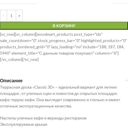
В КОРЗИНУ
[vc_row][vc_column][woodmart_products post_type="ids"
sale_countdown="0" stock_progress_bar="0" highlighted_products="0"
products_bordered_grid="0" lazy_loading="no" include="188, 187, 184,
5940" element_title="С данным товаром покупают" columns="6"]
[/vc_column][/vc_row]
Описание
Террасная доска «Classic 3D» – идеальный вариант для летних
площадок , от уличных сцен и помостов до открытых площадок
кафе-террас кафе. Она выглядит современно и стильно и имеет
отличные эксплуатационные качества.
Настилы уличных кафе и веранды ресторанов
Эксплуатируемые крыши