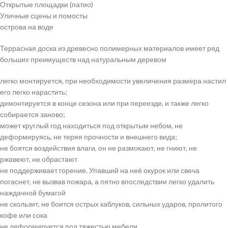
Открытые площадки (патио)
Уличные сцены и помосты
острова на воде
Террасная доска из древесно полимерных материалов имеет ряд
больших преимуществ над натуральным деревом
легко монтируется, при необходимости увеличения размера настил
его легко нарастить;
демонтируется в конце сезона или при переезде, и также легко
собирается заново;
может круглый год находиться под открытым небом, не
деформируясь, не теряя прочности и внешнего вида;
не боятся воздействия влаги, он не размокают, не гниют, не
ржавеют, не обрастают
не поддерживает горение. Упавший на неё окурок или свеча
погаснет, не вызвав пожара, а пятно впоследствии легко удалить
наждачной бумагой
не скользит, не боится острых каблуков, сильных ударов, пролитого
кофе или сока
не деформируется под тяжестью мебели.