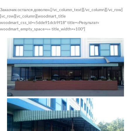
Заказчик остался доволен.[/vc_column_text][/vc_column][/vc_row]
[vc_row][vc_column][woodmart_title
woodmart_css_id=»5dde91dcb9f18″ title=»Результат»
woodmart_empty_space=»» title_width=»100″]