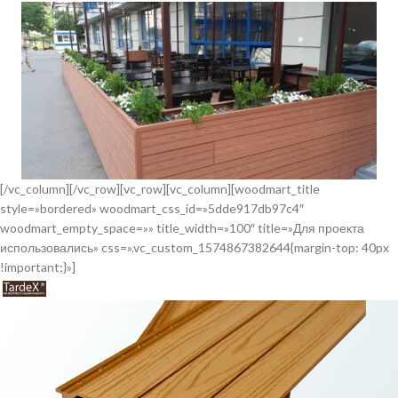
[/vc_column][/vc_row][vc_row][vc_column][woodmart_title
style=»bordered» woodmart_css_id=»5dde917db97c4″
woodmart_empty_space=»» title_width=»100″ title=»Для проекта
использовались» css=».vc_custom_1574867382644{margin-top: 40px
!important;}»]